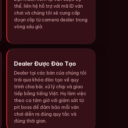
thể, liên hệ hỗ trợ với mã ID ván
chơi và chúng tôi sẽ cung cấp
đoạn clip từ camera dealer trong
vòng sáu giờ.
Dealer Được Đào Tạo
Dealer tại các bàn của chúng tôi
trải qua khóa đào tạo về quy
trình chia bài, xử lý chip và giao
tiếp bằng tiếng Việt. Họ làm việc
theo ca tám giờ với giám sát từ
pit boss để đảm bảo mỗi ván
chơi diễn ra đúng quy tắc và
đúng thời gian.