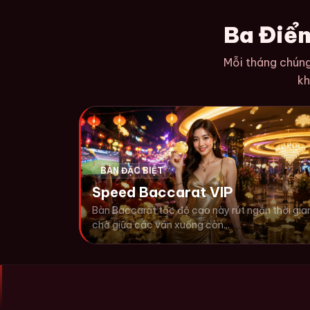
Ba Điể
Mỗi tháng chúng
kh
BÀN ĐẶC BIỆT
Speed Baccarat VIP
Bàn Baccarat tốc độ cao này rút ngắn thời gia
chờ giữa các ván xuống còn...