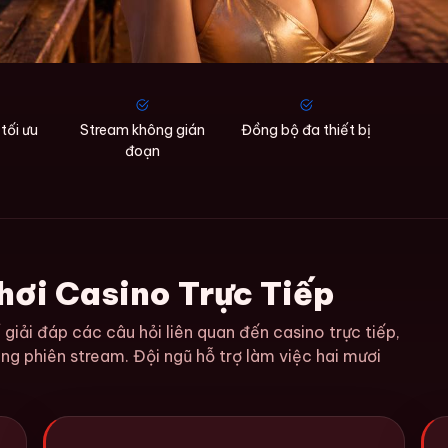
tối ưu
Stream không gián
Đồng bộ đa thiết bị
đoạn
hơi Casino Trực Tiếp
giải đáp các câu hỏi liên quan đến casino trực tiếp,
ong phiên stream. Đội ngũ hỗ trợ làm việc hai mươi