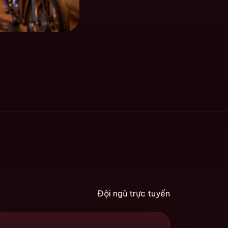
Đội ngũ trực tuyến