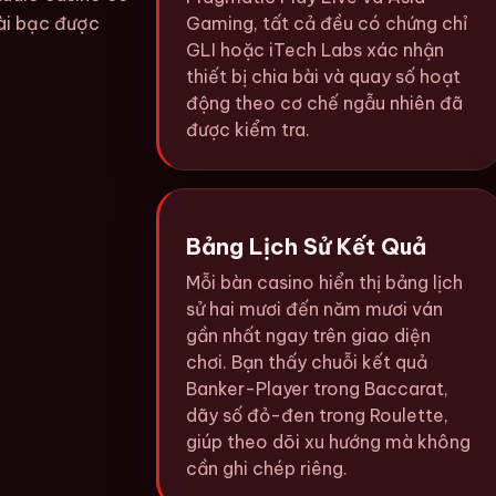
ài bạc được
Gaming, tất cả đều có chứng chỉ
GLI hoặc iTech Labs xác nhận
thiết bị chia bài và quay số hoạt
động theo cơ chế ngẫu nhiên đã
được kiểm tra.
Bảng Lịch Sử Kết Quả
Mỗi bàn casino hiển thị bảng lịch
sử hai mươi đến năm mươi ván
gần nhất ngay trên giao diện
chơi. Bạn thấy chuỗi kết quả
Banker-Player trong Baccarat,
dãy số đỏ-đen trong Roulette,
giúp theo dõi xu hướng mà không
cần ghi chép riêng.