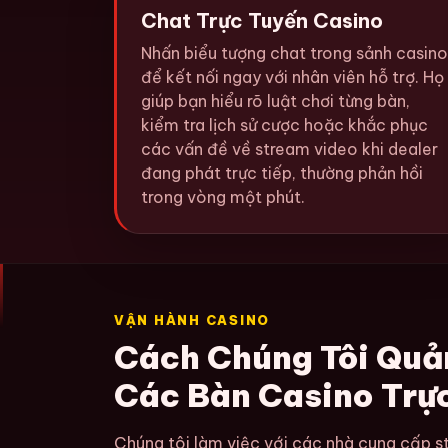
Chat Trực Tuyến Casino
Nhấn biểu tượng chat trong sảnh casino
để kết nối ngay với nhân viên hỗ trợ. Họ
giúp bạn hiểu rõ luật chơi từng bàn,
kiểm tra lịch sử cược hoặc khắc phục
các vấn đề về stream video khi dealer
đang phát trực tiếp, thường phản hồi
trong vòng một phút.
VẬN HÀNH CASINO
Cách Chúng Tôi Quả
Các Bàn Casino Trự
Chúng tôi làm việc với các nhà cung cấp s