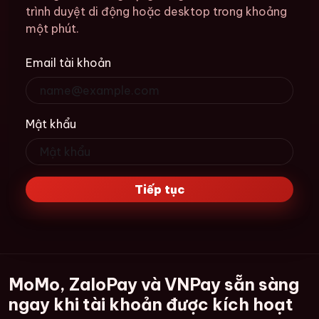
trình duyệt di động hoặc desktop trong khoảng
một phút.
Email tài khoản
Mật khẩu
Tiếp tục
MoMo, ZaloPay và VNPay sẵn sàng
ngay khi tài khoản được kích hoạt