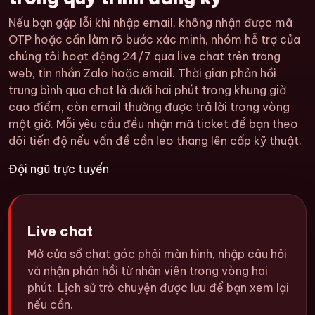
Nếu bạn gặp lỗi khi nhập email, không nhận được mã
OTP hoặc cần làm rõ bước xác minh, nhóm hỗ trợ của
chúng tôi hoạt động 24/7 qua live chat trên trang
web, tin nhắn Zalo hoặc email. Thời gian phản hồi
trung bình qua chat là dưới hai phút trong khung giờ
cao điểm, còn email thường được trả lời trong vòng
một giờ. Mỗi yêu cầu đều nhận mã ticket để bạn theo
dõi tiến độ nếu vấn đề cần leo thang lên cấp kỹ thuật.
Đội ngũ trực tuyến
Live chat
Mở cửa sổ chat góc phải màn hình, nhập câu hỏi
và nhận phản hồi từ nhân viên trong vòng hai
phút. Lịch sử trò chuyện được lưu để bạn xem lại
nếu cần.