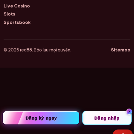
Live Casino
Slots
Sportsbook
Sitemap
© 2026 red88. Bảo lưu mọi quyền.
×
Đăng ký ngay
Đăng nhập