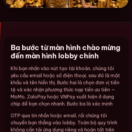
Ba bước từ màn hình chào mừng
đến màn hình lobby chính
Khi bạn nhấn vào nút tạo tài khoản, chúng tôi
yêu cầu email hoặc số điện thoại, sau đó là mật
khẩu và tên hiển thị. Bước hai là chọn đơn vị tiền
tệ và xác nhận phương thức nạp tiền ưu tiên —
MoMo, ZaloPay hoặc VNPay xuất hiện ở dạng
chip để bạn chọn nhanh. Bước ba là xác minh
OTP qua tin nhắn hoặc email, rồi chúng tôi
chuyển bạn thẳng vào lobby. Toàn bộ quy trình
không cần tải ứng dụng riêng và hoàn tất trên