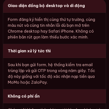
Giao diện đồng bộ desktop và di động
Form đăng ký hiển thị cùng thứ tự trường, cùng
màu nút và cùng tin nhắn lỗi dù bạn mở trên
Chrome desktop hay Safari iPhone. Không có
phiên bản rút gọn làm thiếu bước xác minh.
Thời gian xử lý tức thì
Sau khi bạn gửi form, hệ thống kiểm tra email
trùng lặp và gửi OTP trong vòng năm giây. Tốc
độ này giống với tốc độ xác nhận nạp tiền qua
MoMo hoặc ZaloPay.
Không có phí ẩn