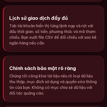
Lịch sử giao dịch đầy đủ
Tab tài khoản hiển thị từng lệnh nạp và rút với
dấu thời gian, số tiền, phương thức và mã tham
chiếu. Bạn xuất file CSV để đối chiếu với sao kê
ngân hàng nếu cần.
Chính sách bảo mật rõ ràng
Chúng tôi công khai tài liệu nêu rõ loại dữ liệu
thu thập, mục đích sử dụng và quyền xóa thông
tin của bạn. Không có mục chia sẻ dữ liệu với
đối tác quảng cáo.