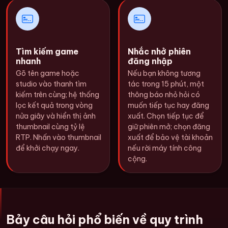
Tìm kiếm game
Nhắc nhở phiên
nhanh
đăng nhập
Gõ tên game hoặc
Nếu bạn không tương
studio vào thanh tìm
tác trong 15 phút, một
kiếm trên cùng; hệ thống
thông báo nhỏ hỏi có
lọc kết quả trong vòng
muốn tiếp tục hay đăng
nửa giây và hiển thị ảnh
xuất. Chọn tiếp tục để
thumbnail cùng tỷ lệ
giữ phiên mở; chọn đăng
RTP. Nhấn vào thumbnail
xuất để bảo vệ tài khoản
để khởi chạy ngay.
nếu rời máy tính công
cộng.
Bảy câu hỏi phổ biến về quy trình