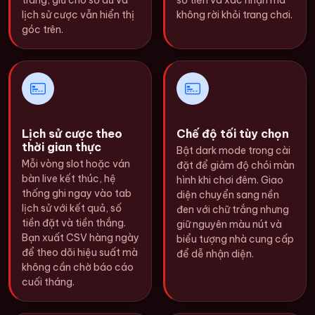
trang, giữ cho số dư và
số tiền và xác nhận mà
lịch sử cược vẫn hiển thị
không rời khỏi trang chơi.
góc trên.
Lịch sử cược theo
Chế độ tối tùy chọn
thời gian thực
Bật dark mode trong cài
Mỗi vòng slot hoặc ván
đặt để giảm độ chói màn
bàn live kết thúc, hệ
hình khi chơi đêm. Giao
thống ghi ngay vào tab
diện chuyển sang nền
lịch sử với kết quả, số
đen với chữ trắng nhưng
tiền đặt và tiền thắng.
giữ nguyên màu nút và
Bạn xuất CSV hàng ngày
biểu tượng nhà cung cấp
để theo dõi hiệu suất mà
để dễ nhận diện.
không cần chờ báo cáo
cuối tháng.