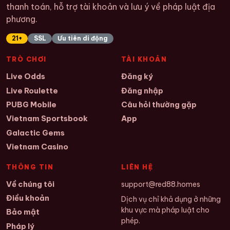
thanh toán, hỗ trợ tài khoản và lưu ý về pháp luật địa
phương.
21+
SSL
Ưu tiên di động
TRÒ CHƠI
TÀI KHOẢN
Live Odds
Đăng ký
Live Roulette
Đăng nhập
PUBG Mobile
Câu hỏi thường gặp
Vietnam Sportsbook
App
Galactic Gems
Vietnam Casino
THÔNG TIN
LIÊN HỆ
Về chúng tôi
support@red88.homes
Điều khoản
Dịch vụ chỉ khả dụng ở những
khu vực mà pháp luật cho
Bảo mật
phép.
Pháp lý