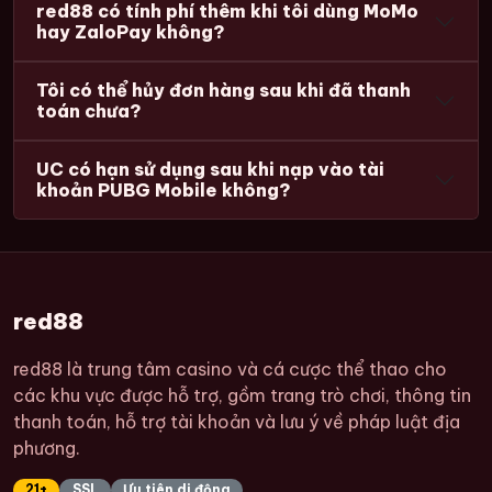
red88 có tính phí thêm khi tôi dùng MoMo
hay ZaloPay không?
Tôi có thể hủy đơn hàng sau khi đã thanh
toán chưa?
UC có hạn sử dụng sau khi nạp vào tài
khoản PUBG Mobile không?
red88
red88 là trung tâm casino và cá cược thể thao cho
các khu vực được hỗ trợ, gồm trang trò chơi, thông tin
thanh toán, hỗ trợ tài khoản và lưu ý về pháp luật địa
phương.
21+
SSL
Ưu tiên di động