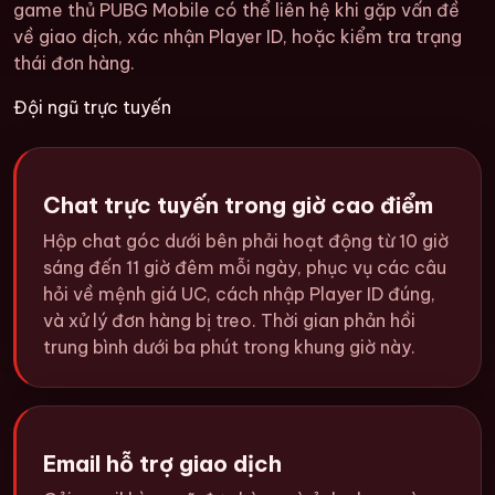
game thủ PUBG Mobile có thể liên hệ khi gặp vấn đề
về giao dịch, xác nhận Player ID, hoặc kiểm tra trạng
thái đơn hàng.
Đội ngũ trực tuyến
Chat trực tuyến trong giờ cao điểm
Hộp chat góc dưới bên phải hoạt động từ 10 giờ
sáng đến 11 giờ đêm mỗi ngày, phục vụ các câu
hỏi về mệnh giá UC, cách nhập Player ID đúng,
và xử lý đơn hàng bị treo. Thời gian phản hồi
trung bình dưới ba phút trong khung giờ này.
Email hỗ trợ giao dịch