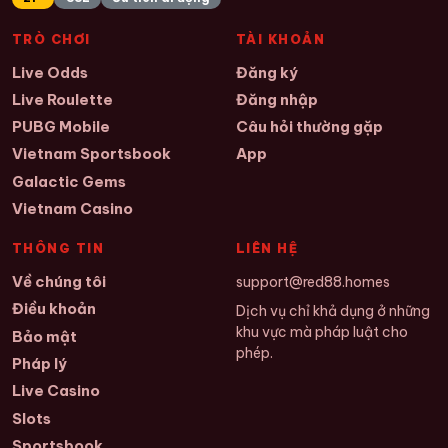
TRÒ CHƠI
TÀI KHOẢN
Live Odds
Đăng ký
Live Roulette
Đăng nhập
PUBG Mobile
Câu hỏi thường gặp
Vietnam Sportsbook
App
Galactic Gems
Vietnam Casino
THÔNG TIN
LIÊN HỆ
Về chúng tôi
support@red88.homes
Điều khoản
Dịch vụ chỉ khả dụng ở những
khu vực mà pháp luật cho
Bảo mật
phép.
Pháp lý
Live Casino
Slots
Sportsbook