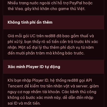
Nhiều trang nước ngoài chỉ hỗ trợ PayPal hoặc
thẻ Visa, gây khó khăn cho game thủ Việt.
Không tính phí ẩn thêm
Giá mỗi gói UC trên red88 đã bao gồm thuế và
phí xử lý, bạn thấy rõ số tiền cần trả trước khi xác
nhận. Một số đại lý thu thêm phí dịch vụ từ năm
đến mười phần trăm mà không báo trước.
Xác minh Player ID tự động
Khi bạn nhập Player ID, hệ thống red88 gọi API
Tencent để kiểm tra tên nhân vật và server, giảm
nguy cơ nạp nhầm tài khoản. Các kênh thủ công
không có bước xác minh này, dễ dẫn đến nhập
sai ID và mất tiền.