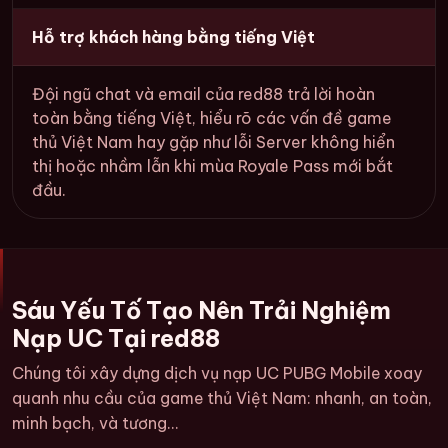
Hỗ trợ khách hàng bằng tiếng Việt
Đội ngũ chat và email của red88 trả lời hoàn
toàn bằng tiếng Việt, hiểu rõ các vấn đề game
thủ Việt Nam hay gặp như lỗi Server không hiển
thị hoặc nhầm lẫn khi mùa Royale Pass mới bắt
đầu.
Sáu Yếu Tố Tạo Nên Trải Nghiệm
Nạp UC Tại red88
Chúng tôi xây dựng dịch vụ nạp UC PUBG Mobile xoay
quanh nhu cầu của game thủ Việt Nam: nhanh, an toàn,
minh bạch, và tương...